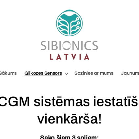
Sākums
Glikozes Sensors
Sazinies ar mums
Jaunum
GM sistēmas iestatīš
vienkārša!
Seko šiem 3 soļiem: