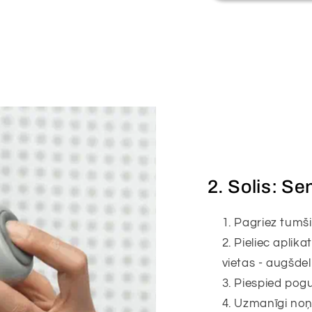
2. Solis: S
Pagriez tumši
Pieliec aplik
vietas - augšde
Piespied pogu
Uzmanīgi noņ