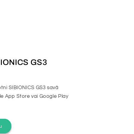
IBIONICS GS3
etotni SIBIONICS GS3 savā
le App Store vai Google Play
u