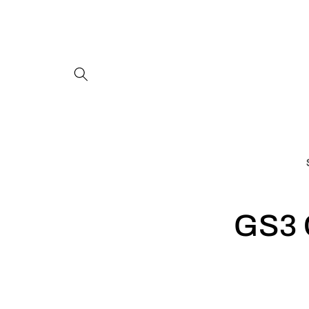
Pāriet
uz
saturu
GS3 C