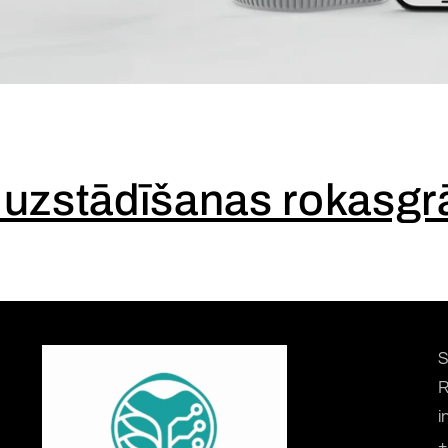
 uzstādīšanas rokasg
S
R
i
+