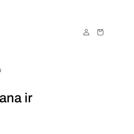
Pieslēgties
Ratiņi
i
ana ir