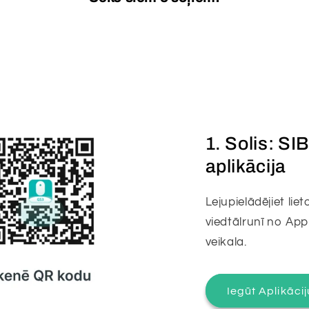
1. Solis: S
aplikācija
Lejupielādējiet li
viedtālrunī no App
veikala.
Iegūt Aplikācij