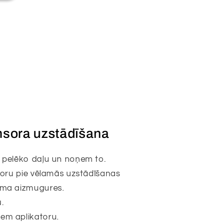
ensora uzstādīšana
 pelēko daļu un noņem to.
atoru pie vēlamās uzstādīšanas
lma aizmugures.
.
em aplikatoru.