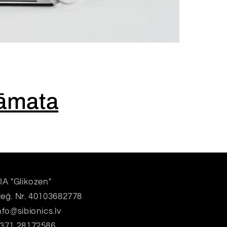
rāmata
IA "Glikozen"
eģ. Nr. 40103682778
nfo@sibionics.lv
371 28172586