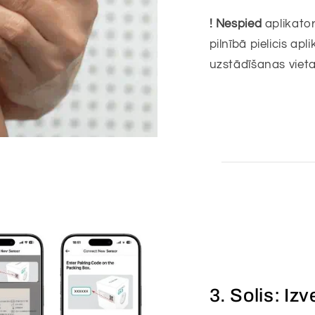
! Nespied
aplikato
pilnībā pielicis ap
uzstādīšanas vieta
3. Solis: Iz