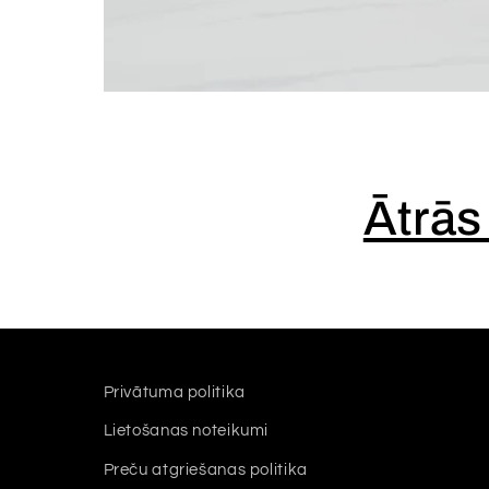
Ātrās
Privātuma politika
Lietošanas noteikumi
Preču atgriešanas politika