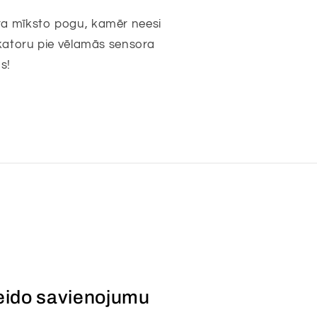
ra mīksto pogu, kamēr neesi
likatoru pie vēlamās sensora
s!
veido savienojumu